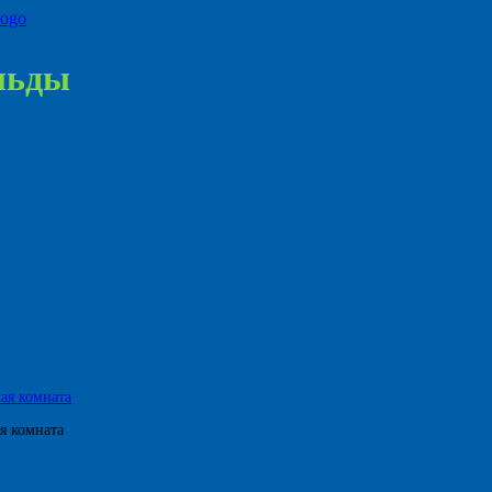
ильды
я комната